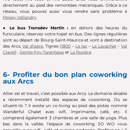
directement au pied des remontées mécaniques. Grâce à ce
réseau, vous pouvez aussi vous rendre sans problème à
Peisey-Vallandry
.
●
Le bus Transdev Martin :
en dehors des heures du
funiculaire, réservez votre trajet en bus. Des lignes régulières
sont au départ de Bourg-Saint-Maurice et vont à destination
des Arcs,
Val d’Isère
, Tignes (
1800
–
Le lac
–
Le Lavachet
–
Val
Claret
) ,
Sainte-Foy-Tarentaise
et
La Rosière
.
6- Profiter du bon plan coworking
aux Arcs
Allier ski et travail, c’est possible aux Arcs. Le domaine skiable
a récemment installé des espaces de coworking. Où se
situent-ils ? Il existe un co-living au pied des pistes nommé
Wanderful Chalet avec wifi, imprimante, café, etc. Il
comprend également 3 chambres et une salle de yoga. Plus
bas dans la vallée, l’espace de coworking SO WO vous
accueille avec wifi, café et cuisine partagée. Profitez-en ! Il