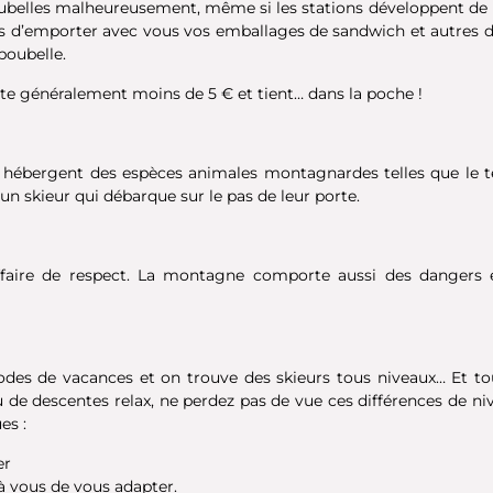
belles malheureusement, même si les stations développent de pl
as d’emporter avec vous vos emballages de sandwich et autres dé
poubelle.
coûte généralement moins de 5 € et tient… dans la poche !
es hébergent des espèces animales montagnardes telles que le 
’un skieur qui débarque sur le pas de leur porte.
ffaire de respect. La montagne comporte aussi des dangers 
odes de vacances et on trouve des skieurs tous niveaux… Et t
e descentes relax, ne perdez pas de vue ces différences de nive
es :
er
, à vous de vous adapter.