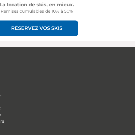
La location de skis, en mieux.
Remises cumulables de 10% à 50%
RÉSERVEZ VOS SKIS
,
t
e
ors