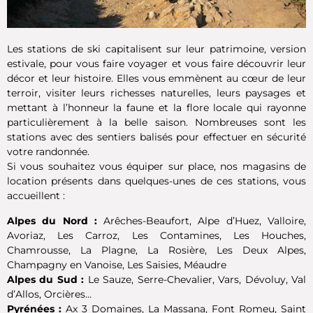
Les stations de ski capitalisent sur leur patrimoine, version
estivale, pour vous faire voyager et vous faire découvrir leur
décor et leur histoire. Elles vous emmènent au cœur de leur
terroir, visiter leurs richesses naturelles, leurs paysages et
mettant à l’honneur la faune et la flore locale qui rayonne
particulièrement à la belle saison. Nombreuses sont les
stations avec des sentiers balisés pour effectuer en sécurité
votre randonnée.
Si vous souhaitez vous équiper sur place, nos magasins de
location présents dans quelques-unes de ces stations, vous
accueillent :
Alpes du Nord :
Arêches-Beaufort, Alpe d’Huez, Valloire,
Avoriaz, Les Carroz, Les Contamines, Les Houches,
Chamrousse, La Plagne, La Rosière, Les Deux Alpes,
Champagny en Vanoise, Les Saisies, Méaudre
Alpes du Sud :
Le Sauze, Serre-Chevalier, Vars, Dévoluy, Val
d’Allos, Orcières…
Pyrénées :
Ax 3 Domaines, La Massana, Font Romeu, Saint